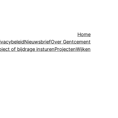
Home
ivacybeleid
Nieuwsbrief
Over Gentcement
oject of bijdrage insturen
Projecten
Wijken